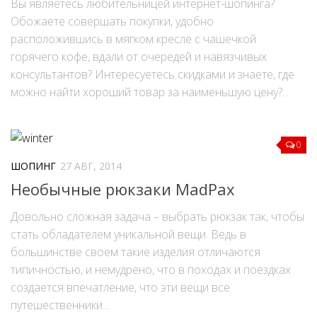
Вы являетесь любительницей интернет-шопинга?
Обожаете совершать покупки, удобно
Дом и дача
расположившись в мягком кресле с чашечкой
Интерьер
горячего кофе, вдали от очередей и навязчивых
Бытовые и электроприборы
консультантов? Интересуетесь скидками и знаете, где
можно найти хороший товар за наименьшую цену?...
Домашние животные
Праздник
Психология
0
Отдых
ШОПИНГ
27 АВГ, 2014
Необычные рюкзаки MadPax
Кулинария
Довольно сложная задача – выбрать рюкзак так, чтобы
Карьера
стать обладателем уникальной вещи. Ведь в
большинстве своем такие изделия отличаются
типичностью, и немудрено, что в походах и поездках
создается впечатление, что эти вещи все
путешественники...