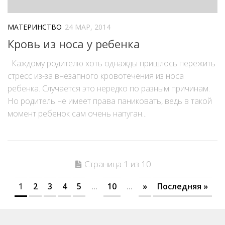
МАТЕРИНСТВО
24 МАР, 2014
Кровь из носа у ребенка
Каждому родителю хоть однажды пришлось пережить
стресс из-за внезапного кровотечения из носа
ребенка. Случается это нередко по разным причинам.
Но родитель не имеет права паниковать, ведь в такой
момент ребенок сам очень напуган...
Страница 1 из 10
1
2
3
4
5
...
10
...
»
Последняя »