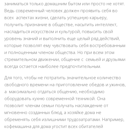
заниматься только домашним бытом или просто не хотят.
Дом и дача
Ведь современный человек должен проявить себя во
всех аспектах жизни, сделать успешную карьеру,
Интерьер
получить признание в обществе, насытить интеллект,
Бытовые и электроприборы
насладиться искусством и культурой, повысить свой
Домашние животные
уровень знаний и выполнить еще целый ряд действий,
которые позволят ему чувствовать себя востребованным
Психология
и полноценным членом общества. Но при всем этом
Отдых
стремительном движении, общение с семьей и друзьями
всегда остается наиболее предпочтительным.
Кулинария
Для того, чтобы не потратить значительное количество
Карьера
свободного времени на приготовление обедов и ужинов,
Форум
а максимально отдаться общению, необходимо
оборудовать кухню современной техникой. Она
позволит членам семьи получать наслаждение от
мгновенно созданных блюд, а хозяйке дома не
обременять себя излишними трудозатратами. Например,
кофемашина для дома угостит всех обитателей