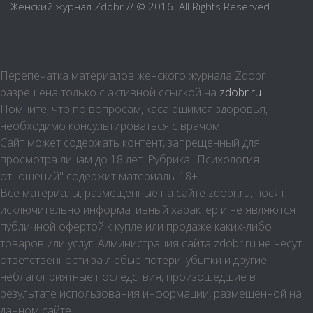
Женский журнал Zdobr // © 2016. All Rights Reserved.
Мода и шоппинг
Шопинг
Свадьба
Перепечатка материалов женского журнала Zdobr
разрешена только с активной ссылкой на
zdobr.ru
Материнство
Помните, что по вопросам, касающимся здоровья,
Дом и уют
необходимо консультироваться с врачом.
Сайт может содержать контент, запрещенный для
Дом и дача
просмотра лицам до 18 лет. Рубрика "Психология
Интерьер
отношений" содержит материалы 18+
Бытовые и электроприборы
Все материалы, размещенные на сайте zdobr.ru, носят
исключительно информативный характер и не являются
Домашние животные
публичной офертой к купле или продаже каких-либо
Психология
товаров или услуг. Администрация сайта zdobr.ru не несут
ответственности за любые потери, убытки и другие
Отдых
неблагоприятные последствия, произошедшие в
Кулинария
результате использования информации, размещенной на
данном сайте.