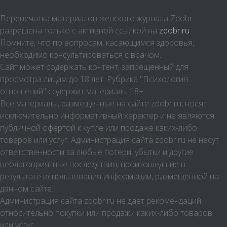
Свадьба
Перепечатка материалов женского журнала Zdobr
разрешена только с активной ссылкой на
zdobr.ru
Материнство
Помните, что по вопросам, касающимся здоровья,
Дом и уют
необходимо консультироваться с врачом.
Сайт может содержать контент, запрещенный для
Дом и дача
просмотра лицам до 18 лет. Рубрика "Психология
Интерьер
отношений" содержит материалы 18+
Бытовые и электроприборы
Все материалы, размещенные на сайте zdobr.ru, носят
исключительно информативный характер и не являются
Домашние животные
публичной офертой к купле или продаже каких-либо
Психология
товаров или услуг. Администрация сайта zdobr.ru не несут
ответственности за любые потери, убытки и другие
Отдых
неблагоприятные последствия, произошедшие в
Кулинария
результате использования информации, размещенной на
данном сайте.
Карьера
Администрация сайта zdobr.ru не дает рекомендаций
относительно покупки или продажи каких-либо товаров
или услуг.