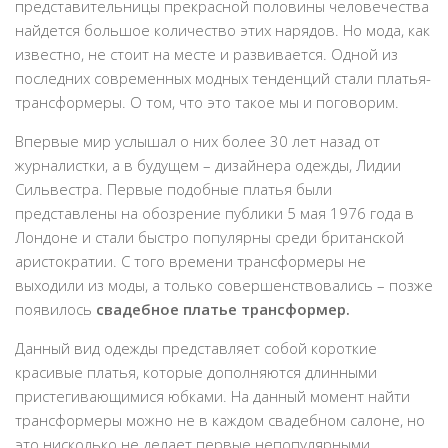
представительницы прекрасной половины человечества
найдется большое количество этих нарядов. Но мода, как
Дом и дача
известно, не стоит на месте и развивается. Одной из
Интерьер
последних современных модных тенденций стали платья-
Бытовые и электроприборы
трансформеры. О том, что это такое мы и поговорим.
Домашние животные
Впервые мир услышал о них более 30 лет назад от
Психология
журналистки, а в будущем – дизайнера одежды, Лидии
Сильвестра. Первые подобные платья были
Отдых
представлены на обозрение публики 5 мая 1976 года в
Лондоне и стали быстро популярны среди британской
Кулинария
аристократии. С того времени трансформеры не
Карьера
выходили из моды, а только совершенствовались – позже
появилось
свадебное платье трансформер.
Форум
Данный вид одежды представляет собой короткие
красивые платья, которые дополняются длинными
пристегивающимися юбками. На данный момент найти
трансформеры можно не в каждом свадебном салоне, но
это нисколько не делает первые непопулярными.