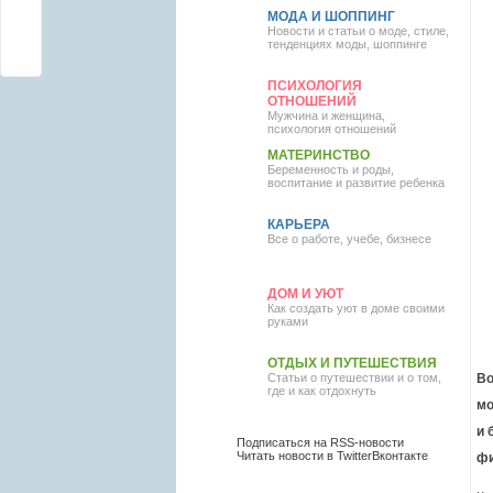
МОДА И ШОППИНГ
Новости и статьи о моде, стиле,
тенденциях моды, шоппинге
ПСИХОЛОГИЯ
ОТНОШЕНИЙ
Мужчина и женщина,
психология отношений
МАТЕРИНСТВО
Беременность и роды,
воспитание и развитие ребенка
КАРЬЕРА
Все о работе, учебе, бизнесе
ДОМ И УЮТ
Как создать уют в доме своими
руками
ОТДЫХ И ПУТЕШЕСТВИЯ
Статьи о путешествии и о том,
Во
где и как отдохнуть
мо
и 
Подписаться на RSS-новости
Читать новости в Twitter
Вконтакте
фи
Присоединиться в Facebook