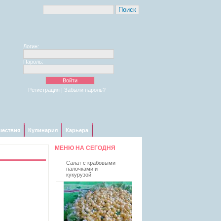
Логин:
Пароль:
Регистрация
|
Забыли пароль?
шествия
Кулинария
Карьера
МЕНЮ НА СЕГОДНЯ
Салат с крабовыми
палочками и
кукурузой