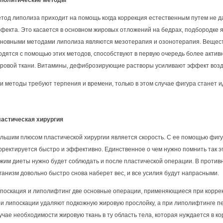
политические методы
тод липолиза приходит на помощь когда коррекция естественным путем не д
фекта. Это касается в основном жировых отложений на бедрах, подбородке я
новными методами липолиза являются мезотерапия и озонотерапия. Вещест
одятся с помощью этих методов, способствуют в первую очередь более актив
ровой ткани. Витамины, дефиброзирующие растворы усиливают эффект возд
и методы требуют терпения и времени, только в этом случае фигура станет 
астическая хирургия
льшим плюсом пластической хирургии является скорость. С ее помощью фиг
рректируется быстро и эффективно. Единственное о чем нужно помнить так эт
жим диеты нужно будет соблюдать и после пластической операции. В против
ганизм довольно быстро снова наберет вес, и все усилия будут напрасными.
поскация и липолифтинг две основные операции, применяющиеся при корре
и липоскации удаляют подкожную жировую прослойку, а при липолифтинге п
учае необходимости жировую ткань в ту область тела, которая нуждается в ко