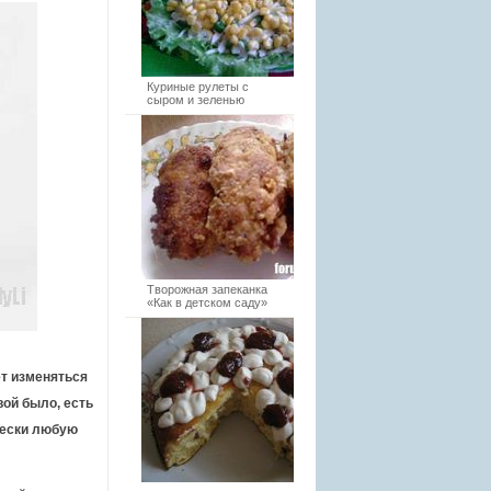
Куриные рулеты с
сыром и зеленью
Творожная запеканка
«Как в детском саду»
т изменяться
вой было, есть
чески любую