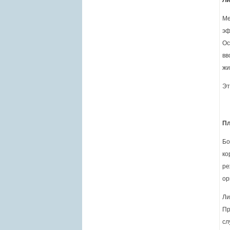
Ли
Ме
эф
Ос
вв
жи
Эт
Пл
Бо
ко
ре
ор
Ли
Пр
сл