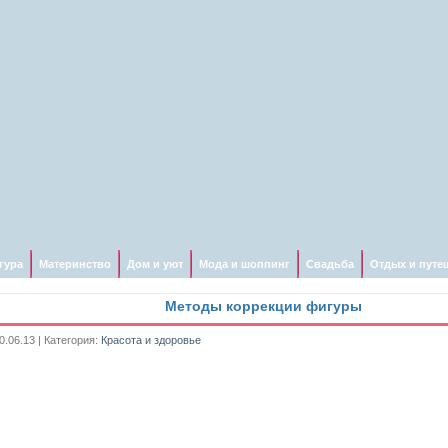
гура
Материнство
Дом и уют
Мода и шоппинг
Свадьба
Отдых и путе
Методы коррекции фигуры
0.06.13 | Категория:
Красота и здоровье