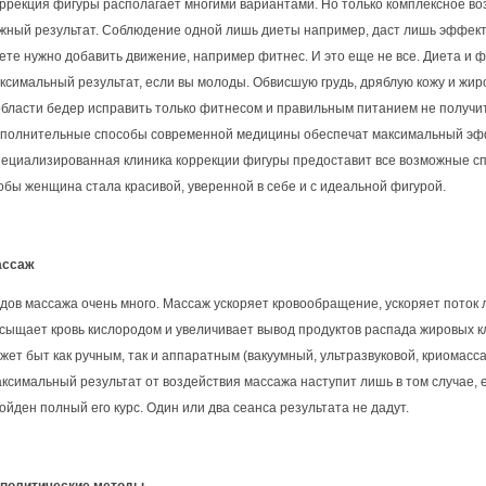
ррекция фигуры располагает многими вариантами. Но только комплексное во
жный результат. Соблюдение одной лишь диеты например, даст лишь эффект
ете нужно добавить движение, например фитнес. И это еще не все. Диета и 
ксимальный результат, если вы молоды. Обвисшую грудь, дряблую кожу и жи
области бедер исправить только фитнесом и правильным питанием не получи
полнительные способы современной медицины обеспечат максимальный эф
ециализированная клиника коррекции фигуры предоставит все возможные сп
обы женщина стала красивой, уверенной в себе и с идеальной фигурой.
ассаж
дов массажа очень много. Массаж ускоряет кровообращение, ускоряет поток
сыщает кровь кислородом и увеличивает вывод продуктов распада жировых к
жет быт как ручным, так и аппаратным (вакуумный, ультразвуковой, криомасса
ксимальный результат от воздействия массажа наступит лишь в том случае, 
ойден полный его курс. Один или два сеанса результата не дадут.