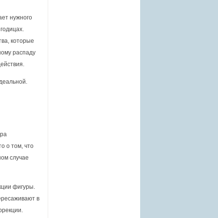
ает нужного
годицах.
ва, которые
ному распаду
ействия.
идеальной.
ура
о о том, что
ном случае
кции фигуры.
ересаживают в
ррекции.