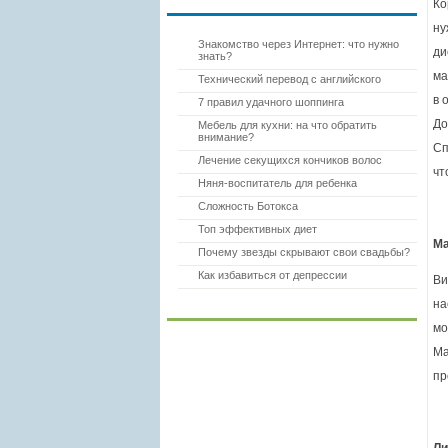
ЛУЧШИЕ СТАТЬИ
Ко
ну
Знакомство через Интернет: что нужно
ди
знать?
ма
Технический перевод с английского
в 
7 правил удачного шоппинга
До
Мебель для кухни: на что обратить
внимание?
Сп
Лечение секущихся кончиков волос
чт
Няня-воспитатель для ребенка
Сложность Ботокса
Топ эффективных диет
М
Почему звезды скрывают свои свадьбы?
Как избавиться от депрессии
Ви
на
НА ФОРУМЕ
мо
Ма
пр