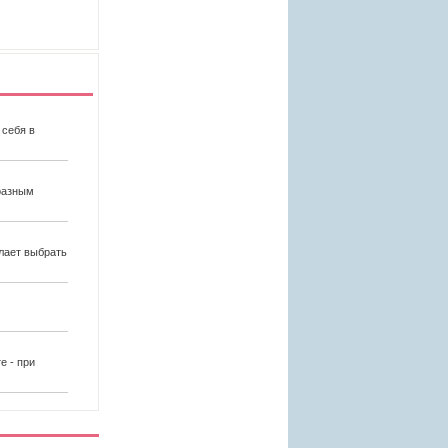
 себя в
разным
елает выбрать
е - при