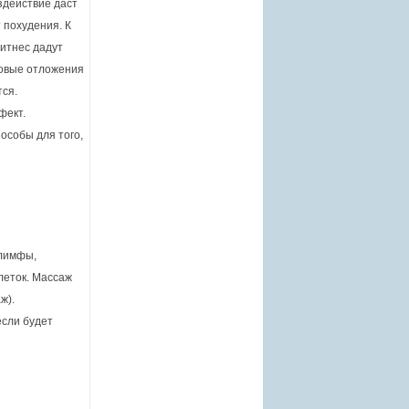
здействие даст
 похудения. К
фитнес дадут
ровые отложения
тся.
фект.
особы для того,
 лимфы,
леток. Массаж
ж).
если будет