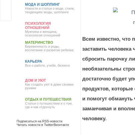
МОДА И ШОППИНГ
Новости и статьи о моде, стиле,
тенденциях моды, шоппинге
ПСИХОЛОГИЯ
ОТНОШЕНИЙ
Мужчина и женщина,
психология отношений
Всем известно, что 
МАТЕРИНСТВО
Беременность и роды,
заставить человека 
воспитание и развитие ребенка
сбросить парочку л
КАРЬЕРА
Все о работе, учебе, бизнесе
необязательны стро
достаточно будет у
ДОМ И УЮТ
Как создать уют в доме своими
продуктов, которые 
руками
и помогут обмануть 
ОТДЫХ И ПУТЕШЕСТВИЯ
Статьи о путешествии и о том,
где и как отдохнуть
заманчивая и вполн
человеку.
Подписаться на RSS-новости
Читать новости в Twitter
Вконтакте
Присоединиться в Facebook
Самые лучшие про