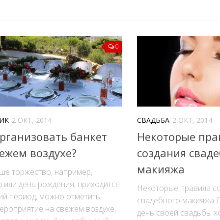
0
ИК
2 ОКТ, 2014
СВАДЬБА
2 ОКТ, 2014
организовать банкет
Некоторые пра
вежем воздухе?
создания свад
макияжа
ше торжество, например,
 или день рождения, приходится
Некоторые правила с
ий период, можно отметить
свадебного макияжа 
ероприятие на свежем воздухе,
день своей свадьбы х