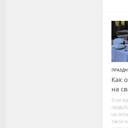
ПРАЗДН
Как 
на с
Если ва
свадьба
на летн
такое м