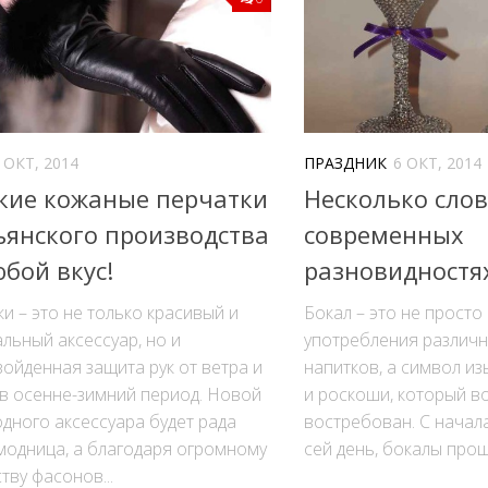
 ОКТ, 2014
ПРАЗДНИК
6 ОКТ, 2014
кие кожаные перчатки
Несколько слов
ьянского производства
современных
бой вкус!
разновидностя
и – это не только красивый и
Бокал – это не просто
льный аксессуар, но и
употребления различн
ойденная защита рук от ветра и
напитков, а символ из
в осенне-зимний период. Новой
и роскоши, который в
дного аксессуара будет рада
востребован. С начала 
модница, а благодаря огромному
сей день, бокалы прош
тву фасонов...