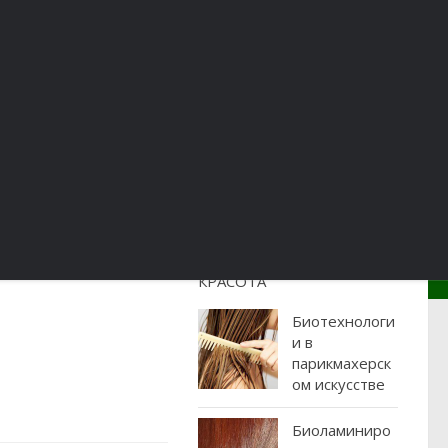
Психология
Отдых
Кулинария
Карьера
КРАСОТА
Биотехнологи
и в
парикмахерск
ом искусстве
Биоламиниро