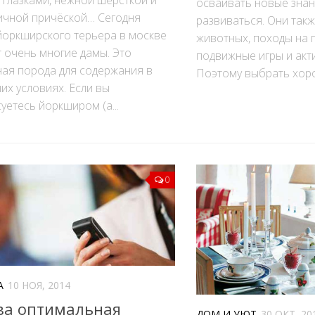
осваивать новые знан
ичной причёской… Сегодня
развиваться. Они так
йоркширского терьера в москве
животных, походы на 
 очень многие дамы. Это
подвижные игры и акт
ная порода для содержания в
Поэтому выбрать хоро
х условиях. Если вы
уетесь йоркширом (а...
0
А
10 НОЯ, 2014
ва оптимальная
ДОМ И УЮТ
30 ОКТ, 20