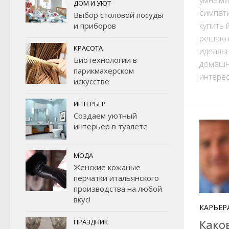
ДОМ И УЮТ
симпат
Выбор столовой посуды
купить 
и приборов
решают
КРАСОТА
идеаль
Биотехнологии в
домашни
парикмахерском
интерес
искусстве
ИНТЕРЬЕР
Создаем уютный
интерьер в туалете
МОДА
Женские кожаные
перчатки итальянского
производства на любой
вкус!
КАРЬЕР
Како
ПРАЗДНИК