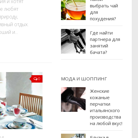
ия и хотят
выбрать чай
же любят
для
природу,
похудения?
ивный отдых.
ший и...
Где найти
партнера для
занятий
бачата?
МОДА И ШОППИНГ
0
Женские
кожаные
перчатки
итальянского
производства
на любой вкус!
Блузка в
14