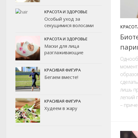
КРАСОТА И ЗДОРОВЬЕ
Особый уход за
секущимися волосами
КРАСОТ
Биот
КРАСОТА И ЗДОРОВЬЕ
пари
Маски для лица
разглаживающие
Однооб
момент
КРАСИВАЯ ФИГУРА
образом
Бегаем вместе!
сделать
лишь пр
легкий 
КРАСИВАЯ ФИГУРА
– приче
Худеем в жару