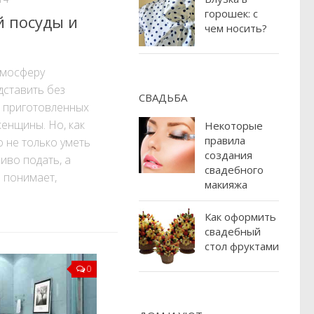
горошек: с
й посуды и
чем носить?
мосферу
дставить без
СВАДЬБА
, приготовленных
енщины. Но, как
Некоторые
правила
о не только уметь
создания
сиво подать, а
свадебного
 понимает,
макияжа
Как оформить
свадебный
стол фруктами
0