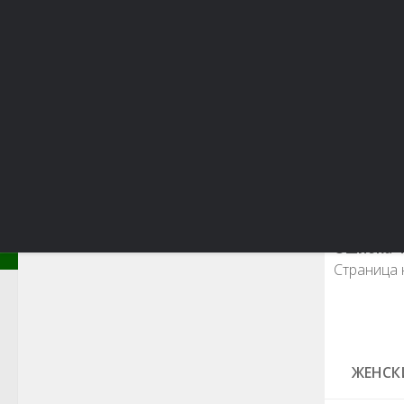
Красота и здоровье
Красивая фигура
Мода 
Ошибка 4
Страница н
ЖЕНСК