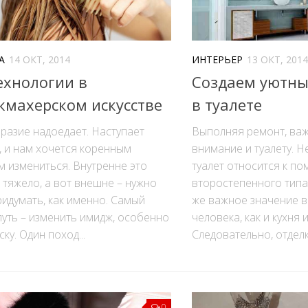
А
14 ОКТ, 2014
ИНТЕРЬЕР
13 ОКТ, 2014
ехнологии в
Создаем уютны
кмахерском искусстве
в туалете
разие надоедает. Наступает
Выполняя ремонт, важ
, и нам хочется коренным
внимание и туалету. Н
 измениться. Внутренне это
туалет относится к п
 тяжело, а вот внешне – нужно
второстепенного типа
идумать, как именно. Самый
же важное значение в
путь – изменить имидж, особенно
человека, как и кухня 
ску. Один поход...
Следовательно, отделка
0