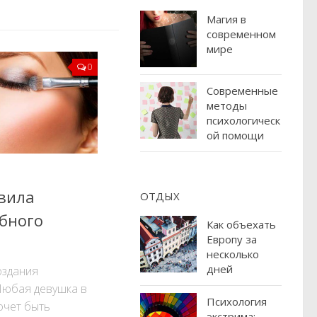
Магия в
современном
мире
0
Современные
методы
психологическ
ой помощи
вила
ОТДЫХ
ебного
Как объехать
Европу за
несколько
дней
оздания
Любая девушка в
Психология
очет быть
экстрима: