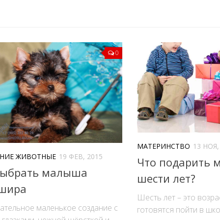
0
МАТЕРИНСТВО
13 НОЯ,
НИЕ ЖИВОТНЫЕ
19 ФЕВ, 2015
Что подарить 
выбрать малыша
шести лет?
шира
Шесть лет – это возра
ательное маленькое создание с
готовятся пойти в шко
глазками, нежной шёрсткой и