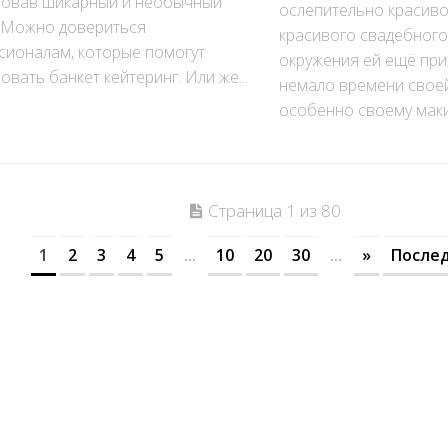
зовав шикарный и необычный
ослепительно красиво
. Можно довериться
красивого свадебного
сионалам, которые помогут
окружения ей ещё при
овать банкет кейтеринг. Или же...
немало времени своей
особенно своему макия
Страница 1 из 80
1
2
3
4
5
...
10
20
30
...
»
Послед