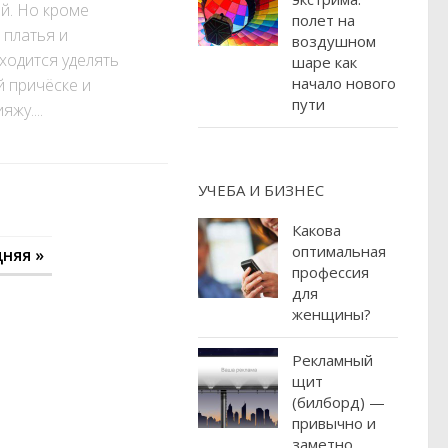
й. Но кроме
полет на
 платья и
воздушном
ходится уделять
шаре как
начало нового
 причёске и
пути
жу....
УЧЕБА И БИЗНЕС
Какова
оптимальная
няя »
профессия
для
женщины?
Рекламный
щит
(билборд) —
привычно и
заметно