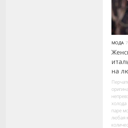
МОДА
7
Женс
итал
на лю
Перчатк
оригина
непревз
холода 
паре мо
любая 
количес