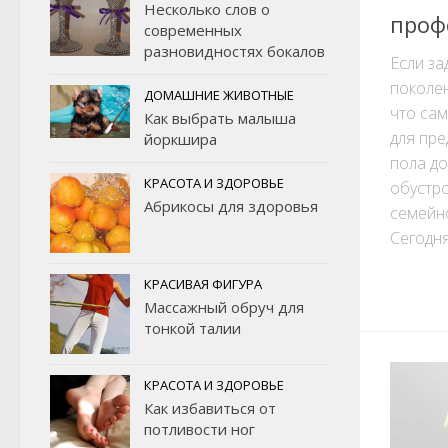
Несколько слов о
проф
современных
разновидностях бокалов
Если з
поколен
ДОМАШНИЕ ЖИВОТНЫЕ
что са
Как выбрать малыша
для пр
йоркшира
пола до
КРАСОТА И ЗДОРОВЬЕ
обустр
Абрикосы для здоровья
семейно
Сегодня
КРАСИВАЯ ФИГУРА
Массажный обруч для
тонкой талии
КРАСОТА И ЗДОРОВЬЕ
Как избавиться от
потливости ног