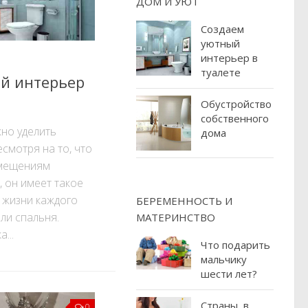
ДОМ И УЮТ
Создаем
уютный
интерьер в
туалете
й интерьер
Обустройство
собственного
но уделить
дома
есмотря на то, что
омещениям
, он имеет такое
 жизни каждого
БЕРЕМЕННОСТЬ И
или спальня.
МАТЕРИНСТВО
...
Что подарить
мальчику
шести лет?
Страны, в
0