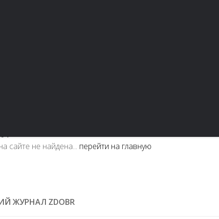
и шоппинг
Свадьба
Материнство
Дом и уют
04
а сайте не найдена...
перейти на главную
ИЙ ЖУРНАЛ ZDOBR