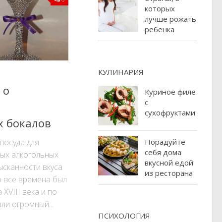
которых
лучше рожать
ребенка
КУЛИНАРИЯ
 о
Куриное филе
с
сухофруктами
х бокалов
 посуда для
Порадуйте
себя дома
ых алкогольных
вкусной едой
ысканности вкуса
из ресторана
о все времена был
XVIII века и по
ли огромный...
ПСИХОЛОГИЯ