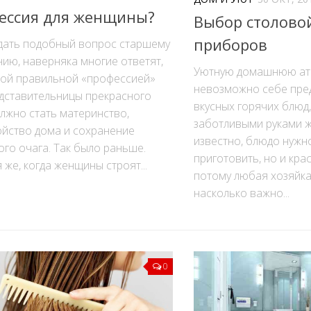
ессия для женщины?
Выбор столово
приборов
адать подобный вопрос старшему
ию, наверняка многие ответят,
Уютную домашнюю ат
мой правильной «профессией»
невозможно себе пре
едставительницы прекрасного
вкусных горячих блюд
лжно стать материнство,
заботливыми руками ж
ойство дома и сохранение
известно, блюдо нужн
го очага. Так было раньше.
приготовить, но и кра
 же, когда женщины строят...
потому любая хозяйка
насколько важно...
0