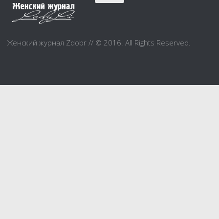
Красота
Красивая фигура
Женский журнал Zdobr // © 2016. All Rights Reserved.
Мода и шоппинг
Шопинг
Свадьба
Материнство
Дом и уют
Дом и дача
Интерьер
Бытовые и электроприборы
Домашние животные
Праздник