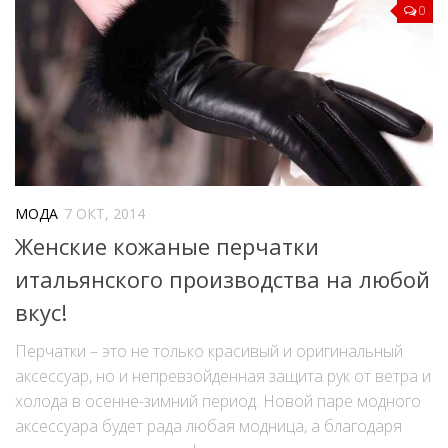
0
МОДА
7 ОКТ, 2014
Женские кожаные перчатки
итальянского производства на любой
вкус!
Перчатки – это не только красивый и оригинальный
аксессуар, но и непревзойденная защита рук от ветра и
холода в осенне-зимний период. Новой паре модного
аксессуара будет рада любая модница, а благодаря