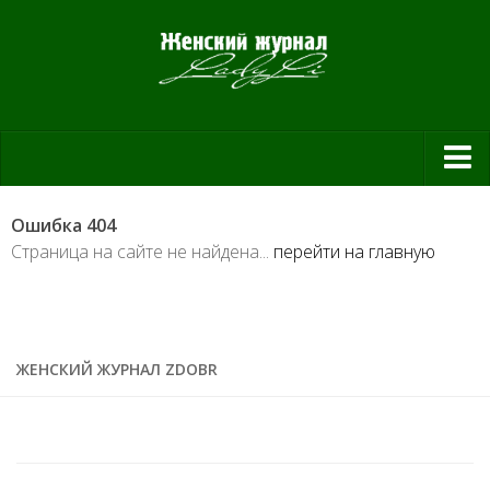
Красота и здоровье
Ошибка 404
Красота
Страница на сайте не найдена...
перейти на главную
Красивая фигура
Мода и шоппинг
Шопинг
ЖЕНСКИЙ ЖУРНАЛ ZDOBR
Свадьба
Материнство
Дом и уют