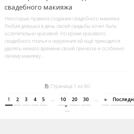
свадебного макияжа
Некоторые правила создания свадебного макияжа
Любая девушка в день своей свадьбы хочет быть
ослепительно красивой. Но кроме красивого
свадебного платья и окружения ей ещё приходится
уделять немало времени своей причёске и особенно
своему макияжу....
Страница 1 из 80
1
2
3
4
5
...
10
20
30
...
»
Последн
»