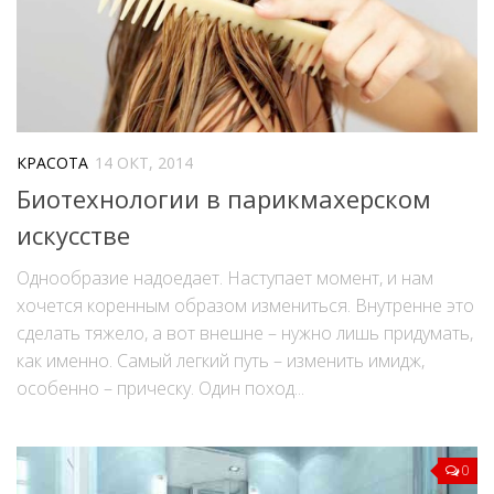
КРАСОТА
14 ОКТ, 2014
Биотехнологии в парикмахерском
искусстве
Однообразие надоедает. Наступает момент, и нам
хочется коренным образом измениться. Внутренне это
сделать тяжело, а вот внешне – нужно лишь придумать,
как именно. Самый легкий путь – изменить имидж,
особенно – прическу. Один поход...
0