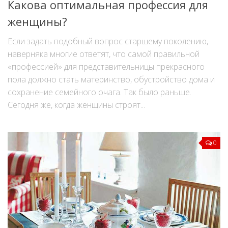
Какова оптимальная профессия для
женщины?
Если задать подобный вопрос старшему поколению,
наверняка многие ответят, что самой правильной
«профессией» для представительницы прекрасного
пола должно стать материнство, обустройство дома и
сохранение семейного очага. Так было раньше.
Сегодня же, когда женщины строят...
0