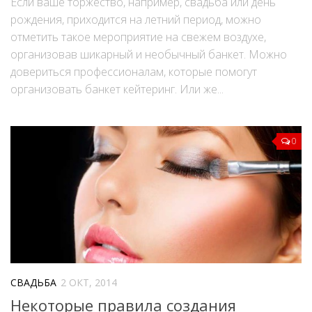
Если ваше торжество, например, свадьба или день
рождения, приходится на летний период, можно
отметить такое мероприятие на свежем воздухе,
организовав шикарный и необычный банкет. Можно
довериться профессионалам, которые помогут
организовать банкет кейтеринг. Или же...
0
СВАДЬБА
2 ОКТ, 2014
Некоторые правила создания