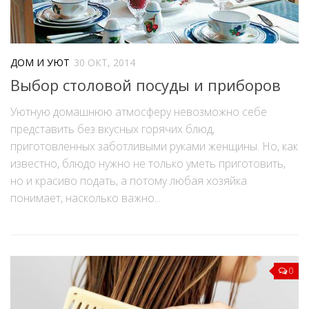
ДОМ И УЮТ
30 ОКТ, 2014
Выбор столовой посуды и приборов
Уютную домашнюю атмосферу невозможно себе
представить без вкусных горячих блюд,
приготовленных заботливыми руками женщины. Но, как
известно, блюдо нужно не только уметь приготовить,
но и красиво подать, а потому любая хозяйка
понимает, насколько важно...
0