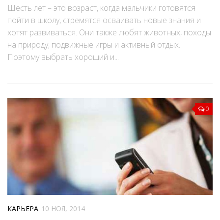
Шесть лет – это возраст, когда мальчики готовятся
пойти в школу, стремятся осваивать новые знания и
хотят развиваться. Они также любят животных, походы
на природу, подвижные игры и активный отдых.
Поэтому выбрать хороший и...
0
КАРЬЕРА
10 НОЯ, 2014