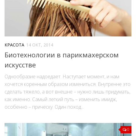
КРАСОТА
14 ОКТ, 2014
Биотехнологии в парикмахерском
искусстве
Однообразие надоедает. Наступает момент, и нам
хочется коренным образом измениться. Внутренне это
сделать тяжело, а вот внешне – нужно лишь придумать,
как именно. Самый легкий путь – изменить имидж,
особенно – прическу. Один поход...
0