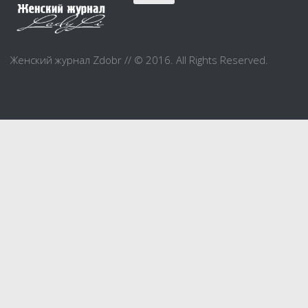
Красота
Красивая фигура
Женский журнал Zdobr // © 2016. All Rights Reserved.
Мода и шоппинг
Шопинг
Свадьба
Материнство
Дом и уют
Дом и дача
Интерьер
Бытовые и электроприборы
Домашние животные
Праздник