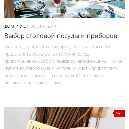
ДОМ И УЮТ
30 ОКТ, 2014
Выбор столовой посуды и приборов
Уютную домашнюю атмосферу невозможно себе
представить без вкусных горячих блюд,
приготовленных заботливыми руками женщины. Но, как
известно, блюдо нужно не только уметь приготовить,
но и красиво подать, а потому любая хозяйка
понимает, насколько важно...
0