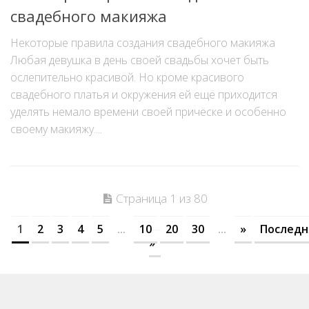
свадебного макияжа
Некоторые правила создания свадебного макияжа
Любая девушка в день своей свадьбы хочет быть
ослепительно красивой. Но кроме красивого
свадебного платья и окружения ей ещё приходится
уделять немало времени своей причёске и особенно
своему макияжу....
Страница 1 из 80
1
2
3
4
5
...
10
20
30
...
»
Последн
»