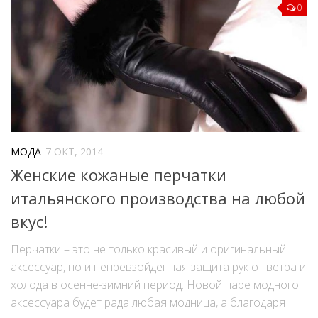
0
МОДА
7 ОКТ, 2014
Женские кожаные перчатки
итальянского производства на любой
вкус!
Перчатки – это не только красивый и оригинальный
аксессуар, но и непревзойденная защита рук от ветра и
холода в осенне-зимний период. Новой паре модного
аксессуара будет рада любая модница, а благодаря