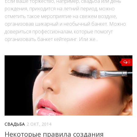
Если ваше торжество, например, свадьба или день
рождения, приходится на летний период, можно
отметить такое мероприятие на свежем воздухе,
организовав шикарный и необычный банкет. Можно
довериться профессионалам, которые помогут
организовать банкет кейтеринг. Или же...
0
СВАДЬБА
2 ОКТ, 2014
Некоторые правила создания