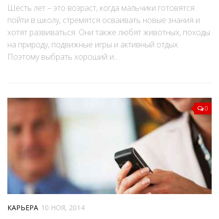
Шесть лет – это возраст, когда мальчики готовятся
пойти в школу, стремятся осваивать новые знания и
хотят развиваться. Они также любят животных, походы
на природу, подвижные игры и активный отдых.
Поэтому выбрать хороший и...
0
КАРЬЕРА
10 НОЯ, 2014