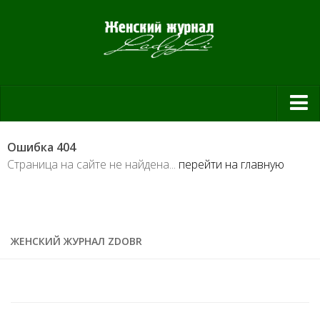
Красота и здоровье
Ошибка 404
Красота
Страница на сайте не найдена...
перейти на главную
Красивая фигура
Мода и шоппинг
Шопинг
ЖЕНСКИЙ ЖУРНАЛ ZDOBR
Свадьба
Материнство
Дом и уют