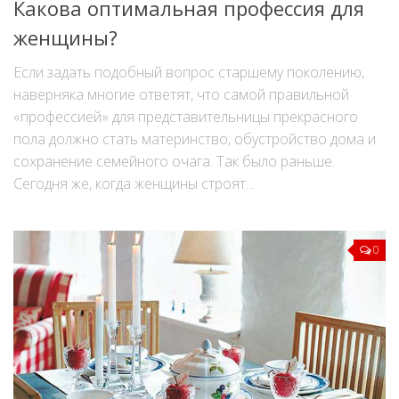
Какова оптимальная профессия для
женщины?
Если задать подобный вопрос старшему поколению,
наверняка многие ответят, что самой правильной
«профессией» для представительницы прекрасного
пола должно стать материнство, обустройство дома и
сохранение семейного очага. Так было раньше.
Сегодня же, когда женщины строят...
0