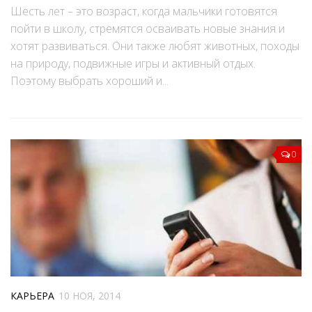
Шесть лет – это возраст, когда мальчики готовятся
пойти в школу, стремятся осваивать новые знания и
хотят развиваться. Они также любят животных, походы
на природу, подвижные игры и активный отдых.
Поэтому выбрать хороший и...
0
КАРЬЕРА
10 НОЯ, 2014