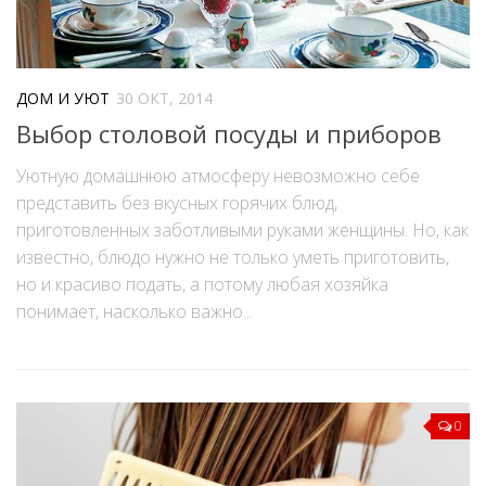
ДОМ И УЮТ
30 ОКТ, 2014
Выбор столовой посуды и приборов
Уютную домашнюю атмосферу невозможно себе
представить без вкусных горячих блюд,
приготовленных заботливыми руками женщины. Но, как
известно, блюдо нужно не только уметь приготовить,
но и красиво подать, а потому любая хозяйка
понимает, насколько важно...
0