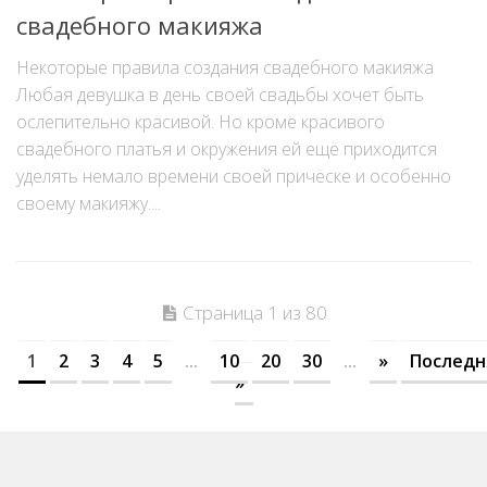
свадебного макияжа
Некоторые правила создания свадебного макияжа
Любая девушка в день своей свадьбы хочет быть
ослепительно красивой. Но кроме красивого
свадебного платья и окружения ей ещё приходится
уделять немало времени своей причёске и особенно
своему макияжу....
Страница 1 из 80
1
2
3
4
5
...
10
20
30
...
»
Последн
»