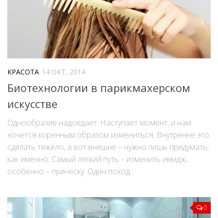
КРАСОТА
14 ОКТ, 2014
Биотехнологии в парикмахерском
искусстве
Однообразие надоедает. Наступает момент, и нам
хочется коренным образом измениться. Внутренне это
сделать тяжело, а вот внешне – нужно лишь придумать,
как именно. Самый легкий путь – изменить имидж,
особенно – прическу. Один поход...
0