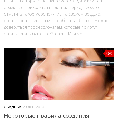
Если ваше торжество, например, свадьба или день
рождения, приходится на летний период, можно
отметить такое мероприятие на свежем воздухе,
организовав шикарный и необычный банкет. Можно
довериться профессионалам, которые помогут
организовать банкет кейтеринг. Или же...
0
СВАДЬБА
2 ОКТ, 2014
Некоторые правила создания