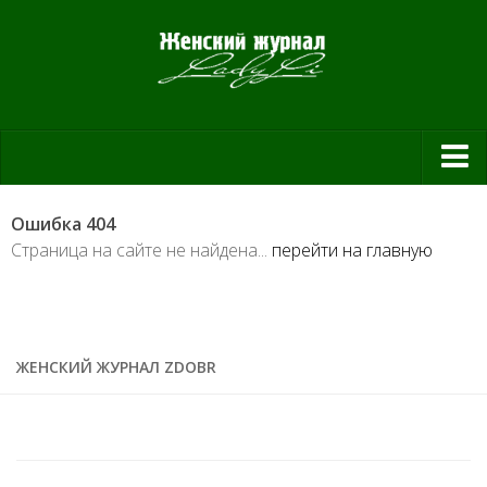
Красота и здоровье
Ошибка 404
Красота
Страница на сайте не найдена...
перейти на главную
Красивая фигура
Мода и шоппинг
Шопинг
ЖЕНСКИЙ ЖУРНАЛ ZDOBR
Свадьба
Материнство
Дом и уют