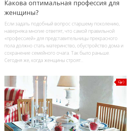
Какова оптимальная профессия для
женщины?
Если задать подобный вопрос старшему поколению,
наверняка многие ответят, что самой правильной
«профессией» для представительницы прекрасного
пола должно стать материнство, обустройство дома и
сохранение семейного очага. Так было раньше.
Сегодня же, когда женщины строят...
0