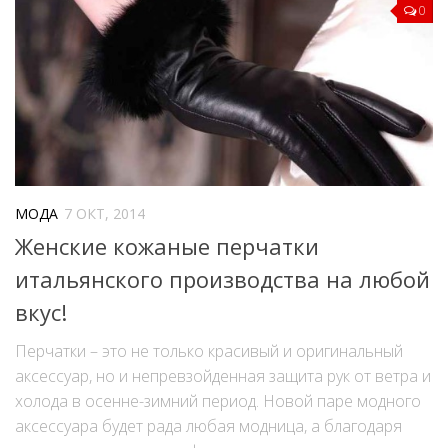
0
МОДА
7 ОКТ, 2014
Женские кожаные перчатки
итальянского производства на любой
вкус!
Перчатки – это не только красивый и оригинальный
аксессуар, но и непревзойденная защита рук от ветра и
холода в осенне-зимний период. Новой паре модного
аксессуара будет рада любая модница, а благодаря