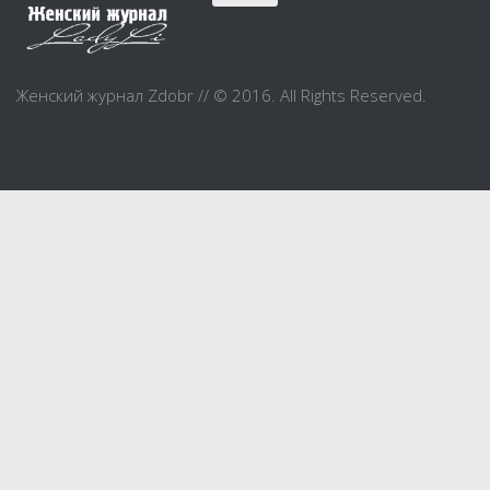
Красота
Красивая фигура
Женский журнал Zdobr // © 2016. All Rights Reserved.
Мода и шоппинг
Шопинг
Свадьба
Материнство
Дом и уют
Дом и дача
Интерьер
Бытовые и электроприборы
Домашние животные
Праздник