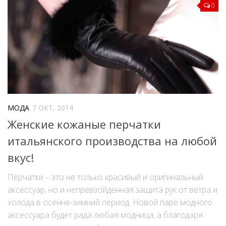
0
МОДА
7 ОКТ, 2014
Женские кожаные перчатки
итальянского производства на любой
вкус!
Перчатки – это не только красивый и оригинальный
аксессуар, но и непревзойденная защита рук от ветра и
холода в осенне-зимний период. Новой паре модного
аксессуара будет рада любая модница, а благодаря