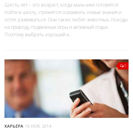
Шесть лет – это возраст, когда мальчики готовятся
пойти в школу, стремятся осваивать новые знания и
хотят развиваться. Они также любят животных, походы
на природу, подвижные игры и активный отдых.
Поэтому выбрать хороший и...
0
КАРЬЕРА
10 НОЯ, 2014