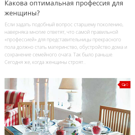
Какова оптимальная профессия для
женщины?
Если задать подобный вопрос старшему поколению,
наверняка многие ответят, что самой правильной
«профессией» для представительницы прекрасного
пола должно стать материнство, обустройство дома и
сохранение семейного очага. Так было раньше.
Сегодня же, когда женщины строят...
0