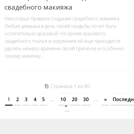
свадебного макияжа
Некоторые правила создания свадебного макияжа
Любая девушка в день своей свадьбы хочет быть
ослепительно красивой. Но кроме красивого
свадебного платья и окружения ей ещё приходится
уделять немало времени своей причёске и особенно
своему макияжу....
Страница 1 из 80
1
2
3
4
5
...
10
20
30
...
»
Последн
»