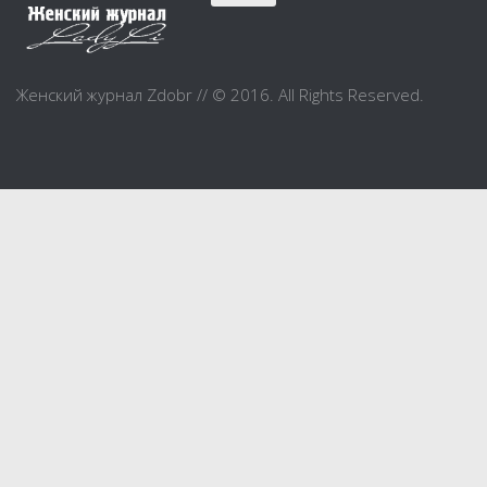
Красота
Красивая фигура
Женский журнал Zdobr // © 2016. All Rights Reserved.
Мода и шоппинг
Шопинг
Свадьба
Материнство
Дом и уют
Дом и дача
Интерьер
Бытовые и электроприборы
Домашние животные
Праздник