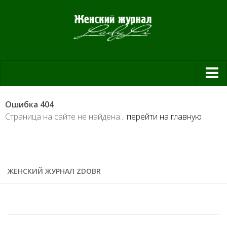
Красота и здоровье
Ошибка 404
Красота
Страница на сайте не найдена...
перейти на главную
Красивая фигура
Мода и шоппинг
Шопинг
ЖЕНСКИЙ ЖУРНАЛ ZDOBR
Свадьба
Материнство
Дом и уют