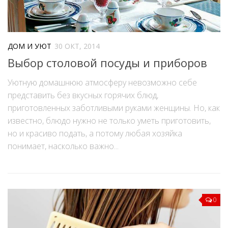
ДОМ И УЮТ
30 ОКТ, 2014
Выбор столовой посуды и приборов
Уютную домашнюю атмосферу невозможно себе
представить без вкусных горячих блюд,
приготовленных заботливыми руками женщины. Но, как
известно, блюдо нужно не только уметь приготовить,
но и красиво подать, а потому любая хозяйка
понимает, насколько важно...
0