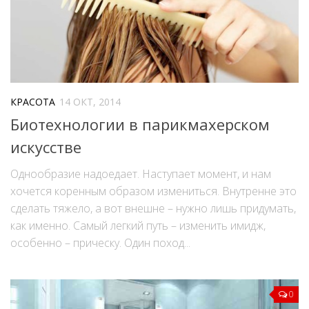
КРАСОТА
14 ОКТ, 2014
Биотехнологии в парикмахерском
искусстве
Однообразие надоедает. Наступает момент, и нам
хочется коренным образом измениться. Внутренне это
сделать тяжело, а вот внешне – нужно лишь придумать,
как именно. Самый легкий путь – изменить имидж,
особенно – прическу. Один поход...
0