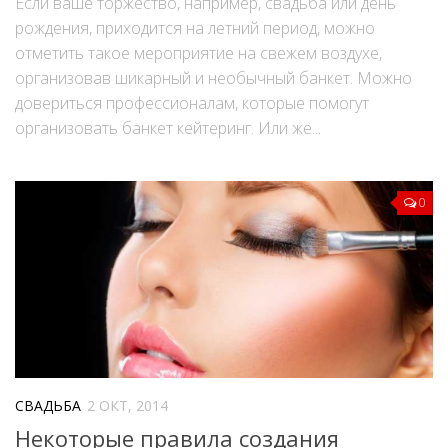
Если ваше торжество, например, свадьба или день
рождения, приходится на летний период, можно
отметить такое мероприятие на свежем воздухе,
организовав шикарный и необычный банкет. Можно
довериться профессионалам, которые помогут
организовать банкет кейтеринг. Или же...
0
СВАДЬБА
2 ОКТ, 2014
Некоторые правила создания