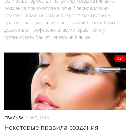
Если ваше торжество, например, свадьба или день
рождения, приходится на летний период, можно
отметить такое мероприятие на свежем воздухе,
организовав шикарный и необычный банкет. Можно
довериться профессионалам, которые помогут
организовать банкет кейтеринг. Или же...
0
СВАДЬБА
2 ОКТ, 2014
Некоторые правила создания