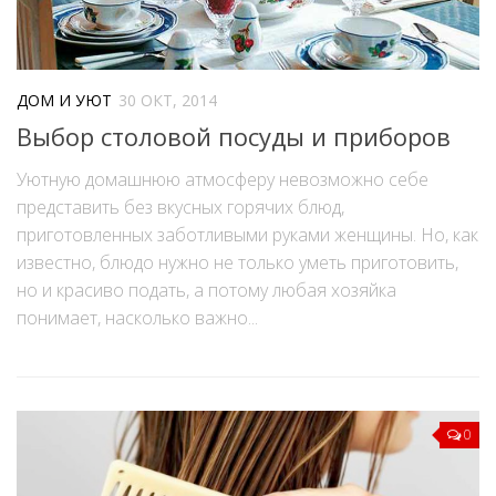
ДОМ И УЮТ
30 ОКТ, 2014
Выбор столовой посуды и приборов
Уютную домашнюю атмосферу невозможно себе
представить без вкусных горячих блюд,
приготовленных заботливыми руками женщины. Но, как
известно, блюдо нужно не только уметь приготовить,
но и красиво подать, а потому любая хозяйка
понимает, насколько важно...
0