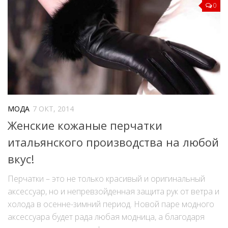
0
МОДА
7 ОКТ, 2014
Женские кожаные перчатки
итальянского производства на любой
вкус!
Перчатки – это не только красивый и оригинальный
аксессуар, но и непревзойденная защита рук от ветра и
холода в осенне-зимний период. Новой паре модного
аксессуара будет рада любая модница, а благодаря