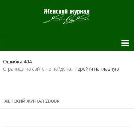
Красота и здоровье
Ошибка 404
Красота
Страница на сайте не найдена...
перейти на главную
Красивая фигура
Мода и шоппинг
Шопинг
ЖЕНСКИЙ ЖУРНАЛ ZDOBR
Свадьба
Материнство
Дом и уют