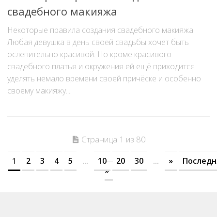
свадебного макияжа
Некоторые правила создания свадебного макияжа
Любая девушка в день своей свадьбы хочет быть
ослепительно красивой. Но кроме красивого
свадебного платья и окружения ей ещё приходится
уделять немало времени своей причёске и особенно
своему макияжу....
Страница 1 из 80
1
2
3
4
5
...
10
20
30
...
»
Последн
»