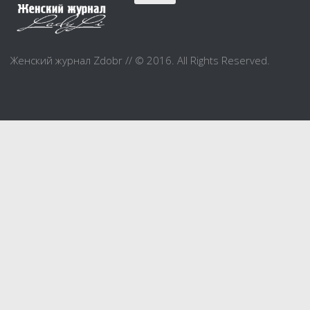
Красота
Красивая фигура
Женский журнал Zdobr // © 2016. All Rights Reserved.
Мода и шоппинг
Шопинг
Свадьба
Материнство
Дом и уют
Дом и дача
Интерьер
Бытовые и электроприборы
Домашние животные
Праздник