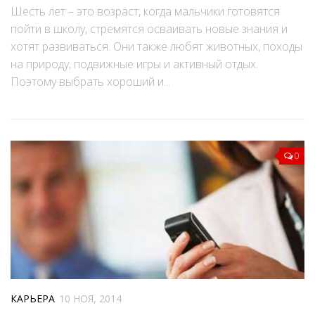
Шесть лет – это возраст, когда мальчики готовятся
пойти в школу, стремятся осваивать новые знания и
хотят развиваться. Они также любят животных, походы
на природу, подвижные игры и активный отдых.
Поэтому выбрать хороший и...
0
КАРЬЕРА
10 НОЯ, 2014