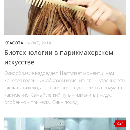
КРАСОТА
14 ОКТ, 2014
Биотехнологии в парикмахерском
искусстве
Однообразие надоедает. Наступает момент, и нам
хочется коренным образом измениться. Внутренне это
сделать тяжело, а вот внешне – нужно лишь придумать,
как именно. Самый легкий путь – изменить имидж,
особенно – прическу. Один поход...
0