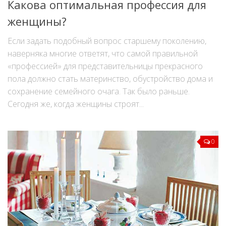
Какова оптимальная профессия для
женщины?
Если задать подобный вопрос старшему поколению,
наверняка многие ответят, что самой правильной
«профессией» для представительницы прекрасного
пола должно стать материнство, обустройство дома и
сохранение семейного очага. Так было раньше.
Сегодня же, когда женщины строят...
0