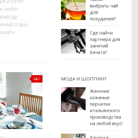
ия и хотят
выбрать чай
же любят
для
природу,
похудения?
ивный отдых.
ший и...
Где найти
партнера для
занятий
бачата?
МОДА И ШОППИНГ
0
Женские
кожаные
перчатки
итальянского
производства
на любой вкус!
Блузка в
14