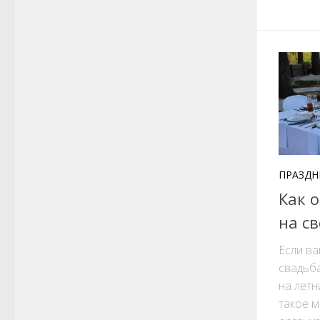
ПРАЗДН
Как 
на с
Если ва
свадьба
на летн
такое м