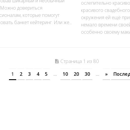
зовав шикарный и необычный
ослепительно красиво
. Можно довериться
красивого свадебного
сионалам, которые помогут
окружения ей ещё при
овать банкет кейтеринг. Или же...
немало времени своей
особенно своему макия
Страница 1 из 80
1
2
3
4
5
...
10
20
30
...
»
Послед