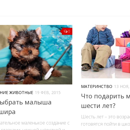
0
МАТЕРИНСТВО
13 НОЯ,
НИЕ ЖИВОТНЫЕ
19 ФЕВ, 2015
Что подарить 
выбрать малыша
шести лет?
шира
Шесть лет – это возра
ательное маленькое создание с
готовятся пойти в шко
глазками, нежной шёрсткой и