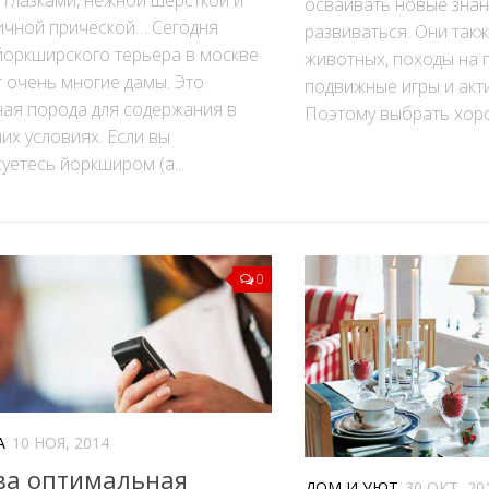
осваивать новые знан
ичной причёской… Сегодня
развиваться. Они так
йоркширского терьера в москве
животных, походы на 
 очень многие дамы. Это
подвижные игры и акт
ная порода для содержания в
Поэтому выбрать хоро
х условиях. Если вы
уетесь йоркширом (а...
0
А
10 НОЯ, 2014
ва оптимальная
ДОМ И УЮТ
30 ОКТ, 20