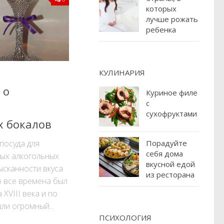
которых
лучше рожать
ребенка
КУЛИНАРИЯ
 о
Куриное филе
с
сухофруктами
х бокалов
 посуда для
Порадуйте
себя дома
ых алкогольных
вкусной едой
ысканности вкуса
из ресторана
о все времена был
XVIII века и по
ли огромный...
ПСИХОЛОГИЯ