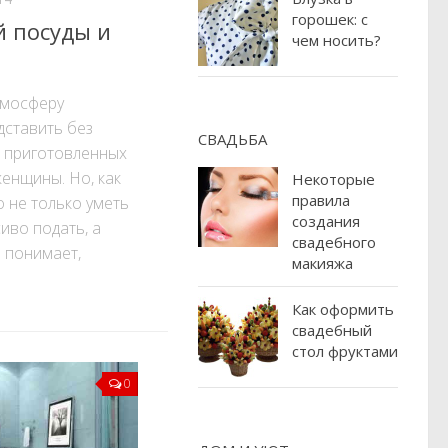
горошек: с
й посуды и
чем носить?
мосферу
дставить без
СВАДЬБА
, приготовленных
енщины. Но, как
Некоторые
правила
о не только уметь
создания
сиво подать, а
свадебного
 понимает,
макияжа
Как оформить
свадебный
стол фруктами
0