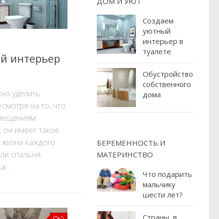
ДОМ И УЮТ
Создаем
уютный
интерьер в
туалете
й интерьер
Обустройство
собственного
но уделить
дома
есмотря на то, что
омещениям
, он имеет такое
 жизни каждого
БЕРЕМЕННОСТЬ И
или спальня.
МАТЕРИНСТВО
...
Что подарить
мальчику
шести лет?
Страны, в
0