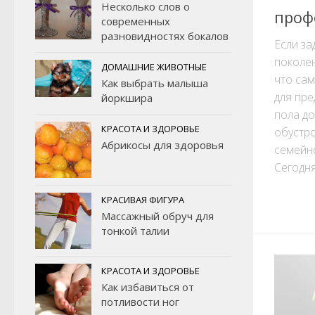
Несколько слов о
проф
современных
разновидностях бокалов
Если з
поколен
ДОМАШНИЕ ЖИВОТНЫЕ
что са
Как выбрать малыша
для пр
йоркшира
пола до
КРАСОТА И ЗДОРОВЬЕ
обустр
Абрикосы для здоровья
семейно
Сегодня
КРАСИВАЯ ФИГУРА
Массажный обруч для
тонкой талии
КРАСОТА И ЗДОРОВЬЕ
Как избавиться от
потливости ног