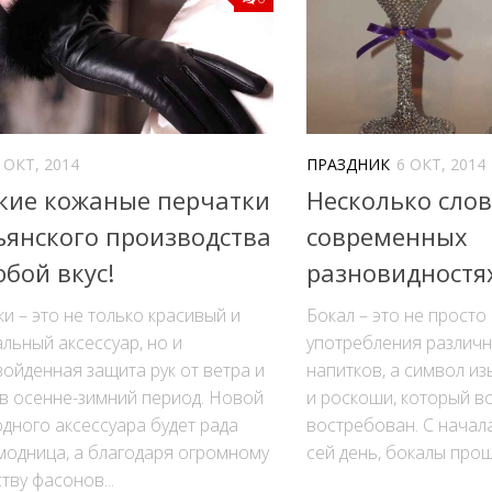
 ОКТ, 2014
ПРАЗДНИК
6 ОКТ, 2014
кие кожаные перчатки
Несколько слов
ьянского производства
современных
бой вкус!
разновидностя
и – это не только красивый и
Бокал – это не просто
льный аксессуар, но и
употребления различн
ойденная защита рук от ветра и
напитков, а символ из
в осенне-зимний период. Новой
и роскоши, который в
дного аксессуара будет рада
востребован. С начала 
модница, а благодаря огромному
сей день, бокалы прош
тву фасонов...