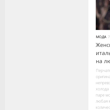
МОДА
7
Женс
итал
на лю
Перчатк
оригина
непревз
холода 
паре мо
любая 
количес