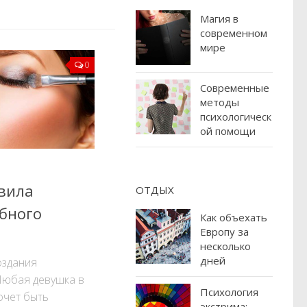
Магия в
современном
мире
0
Современные
методы
психологическ
ой помощи
вила
ОТДЫХ
ебного
Как объехать
Европу за
несколько
дней
оздания
Любая девушка в
Психология
очет быть
экстрима: