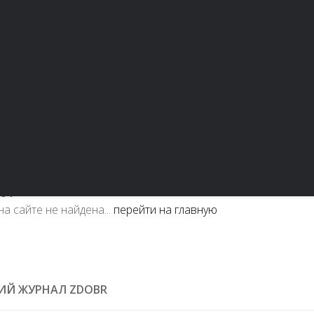
и шоппинг
Свадьба
Материнство
Дом и уют
04
а сайте не найдена...
перейти на главную
ИЙ ЖУРНАЛ ZDOBR