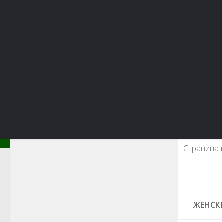
Красота и здоровье
Красивая фигура
Мода 
Ошибка 4
Страница н
ЖЕНСК