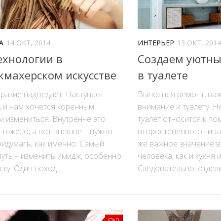
А
14 ОКТ, 2014
ИНТЕРЬЕР
13 ОКТ, 2014
ехнологии в
Создаем уютны
кмахерском искусстве
в туалете
разие надоедает. Наступает
Выполняя ремонт, важ
, и нам хочется коренным
внимание и туалету. Н
 измениться. Внутренне это
туалет относится к п
 тяжело, а вот внешне – нужно
второстепенного типа
идумать, как именно. Самый
же важное значение в
путь – изменить имидж, особенно
человека, как и кухня 
ску. Один поход...
Следовательно, отделка
0