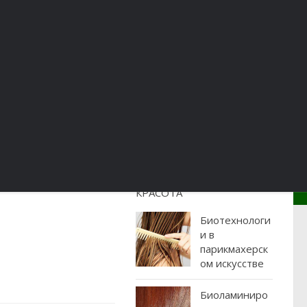
Психология
Отдых
Кулинария
Карьера
КРАСОТА
Биотехнологи
и в
парикмахерск
ом искусстве
Биоламиниро