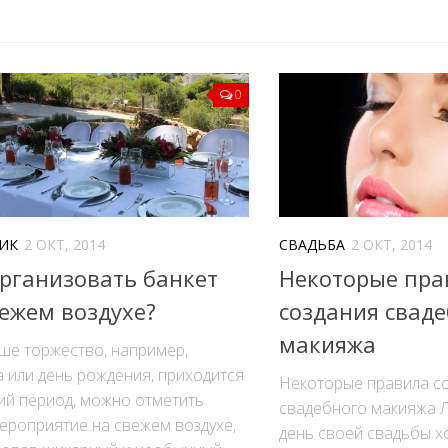
0
ИК
2 ОКТ, 2014
СВАДЬБА
2 ОКТ, 2014
организовать банкет
Некоторые пра
вежем воздухе?
создания свад
макияжа
ше торжество, например,
 или день рождения, приходится
Некоторые правила с
ий период, можно отметить
свадебного макияжа 
ероприятие на свежем воздухе,
день своей свадьбы х