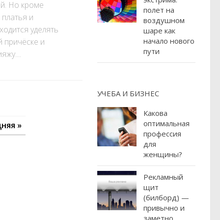
й. Но кроме
полет на
 платья и
воздушном
ходится уделять
шаре как
начало нового
 причёске и
пути
жу....
УЧЕБА И БИЗНЕС
Какова
оптимальная
няя »
профессия
для
женщины?
Рекламный
щит
(билборд) —
привычно и
заметно