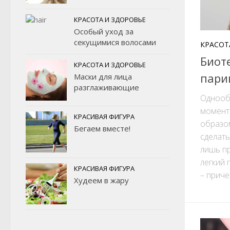
КРАСОТА И ЗДОРОВЬЕ
Особый уход за
секущимися волосами
КРАСОТ
Биот
КРАСОТА И ЗДОРОВЬЕ
пари
Маски для лица
разглаживающие
Однооб
момент
КРАСИВАЯ ФИГУРА
образом
Бегаем вместе!
сделать
лишь пр
легкий 
КРАСИВАЯ ФИГУРА
– приче
Худеем в жару