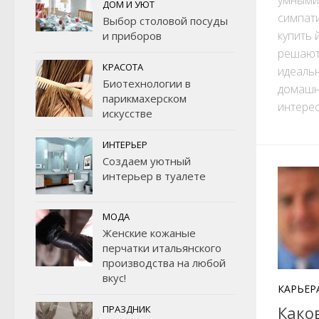
ДОМ И УЮТ
симпат
Выбор столовой посуды
купить 
и приборов
решают
КРАСОТА
идеаль
Биотехнологии в
домашни
парикмахерском
интерес
искусстве
ИНТЕРЬЕР
Создаем уютный
интерьер в туалете
МОДА
Женские кожаные
перчатки итальянского
производства на любой
вкус!
КАРЬЕР
Како
ПРАЗДНИК