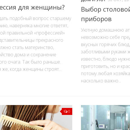
ессия для женщины?
Выбор столово
приборов
адать подобный вопрос старшему
ию, наверняка многие ответят,
Уютную домашнюю ат
мой правильной «профессией»
невозможно себе пре
едставительницы прекрасного
вкусных горячих блюд
лжно стать материнство,
заботливыми руками ж
ойство дома и сохранение
известно, блюдо нужн
го очага. Так было раньше.
приготовить, но и кра
 же, когда женщины строят...
потому любая хозяйка
насколько важно...
0