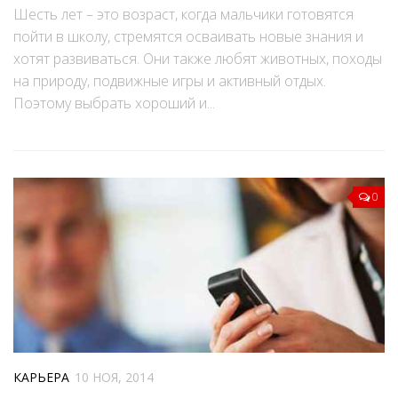
Шесть лет – это возраст, когда мальчики готовятся
пойти в школу, стремятся осваивать новые знания и
хотят развиваться. Они также любят животных, походы
на природу, подвижные игры и активный отдых.
Поэтому выбрать хороший и...
0
КАРЬЕРА
10 НОЯ, 2014