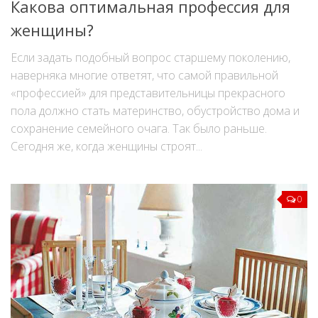
Какова оптимальная профессия для
женщины?
Если задать подобный вопрос старшему поколению,
наверняка многие ответят, что самой правильной
«профессией» для представительницы прекрасного
пола должно стать материнство, обустройство дома и
сохранение семейного очага. Так было раньше.
Сегодня же, когда женщины строят...
0