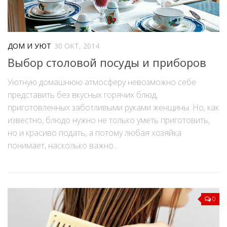
ДОМ И УЮТ
30 ОКТ, 2014
Выбор столовой посуды и приборов
Уютную домашнюю атмосферу невозможно себе
представить без вкусных горячих блюд,
приготовленных заботливыми руками женщины. Но, как
известно, блюдо нужно не только уметь приготовить,
но и красиво подать, а потому любая хозяйка
понимает, насколько важно...
0