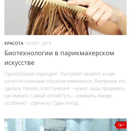
КРАСОТА
14 ОКТ, 2014
Биотехнологии в парикмахерском
искусстве
Однообразие надоедает. Наступает момент, и нам
хочется коренным образом измениться. Внутренне это
сделать тяжело, а вот внешне – нужно лишь придумать,
как именно. Самый легкий путь – изменить имидж,
особенно – прическу. Один поход...
0