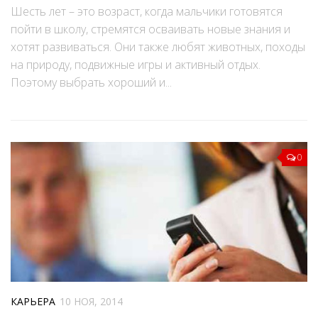
Шесть лет – это возраст, когда мальчики готовятся
пойти в школу, стремятся осваивать новые знания и
хотят развиваться. Они также любят животных, походы
на природу, подвижные игры и активный отдых.
Поэтому выбрать хороший и...
0
КАРЬЕРА
10 НОЯ, 2014