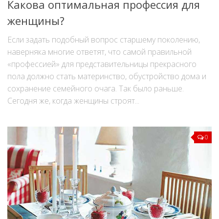
Какова оптимальная профессия для
женщины?
Если задать подобный вопрос старшему поколению,
наверняка многие ответят, что самой правильной
«профессией» для представительницы прекрасного
пола должно стать материнство, обустройство дома и
сохранение семейного очага. Так было раньше.
Сегодня же, когда женщины строят...
0