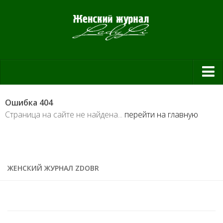
Красота и здоровье
Ошибка 404
Красота
Страница на сайте не найдена...
перейти на главную
Красивая фигура
Мода и шоппинг
Шопинг
ЖЕНСКИЙ ЖУРНАЛ ZDOBR
Свадьба
Материнство
Дом и уют