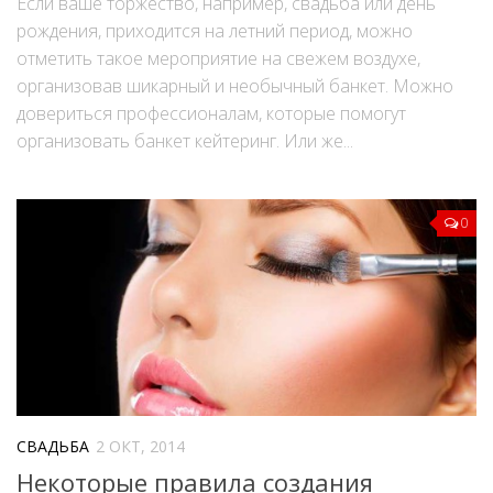
Если ваше торжество, например, свадьба или день
рождения, приходится на летний период, можно
отметить такое мероприятие на свежем воздухе,
организовав шикарный и необычный банкет. Можно
довериться профессионалам, которые помогут
организовать банкет кейтеринг. Или же...
0
СВАДЬБА
2 ОКТ, 2014
Некоторые правила создания