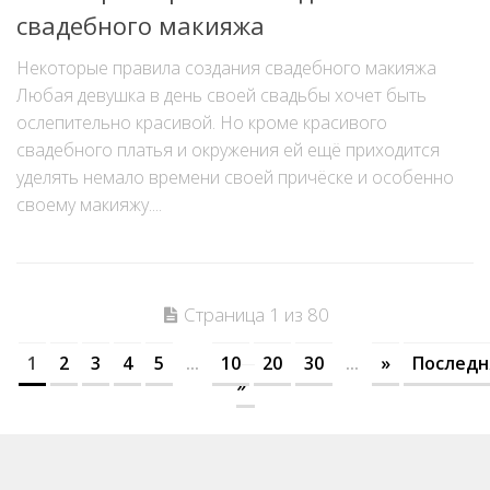
свадебного макияжа
Некоторые правила создания свадебного макияжа
Любая девушка в день своей свадьбы хочет быть
ослепительно красивой. Но кроме красивого
свадебного платья и окружения ей ещё приходится
уделять немало времени своей причёске и особенно
своему макияжу....
Страница 1 из 80
1
2
3
4
5
...
10
20
30
...
»
Последн
»