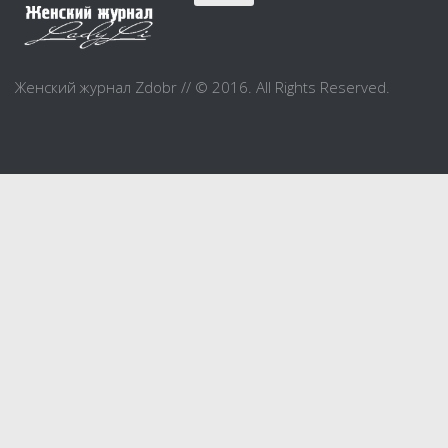
Красота
Красивая фигура
Женский журнал Zdobr // © 2016. All Rights Reserved.
Мода и шоппинг
Шопинг
Свадьба
Материнство
Дом и уют
Дом и дача
Интерьер
Бытовые и электроприборы
Домашние животные
Праздник