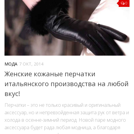
0
МОДА
7 ОКТ, 2014
Женские кожаные перчатки
итальянского производства на любой
вкус!
Перчатки – это не только красивый и оригинальный
аксессуар, но и непревзойденная защита рук от ветра и
холода в осенне-зимний период. Новой паре модного
аксессуара будет рада любая модница, а благодаря